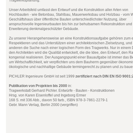
Tragwerksplanung.
Unser Arbeitsfeld umfasst den Entwurf und die Konstruktion aller Arten von
Hochbauten - wie Betonbau, Stahlbau, Mauerwerksbau und Holzbau - vom 
Geschäftshaus über öffentliche Bauten unterschiedlichster Nutzung, über
anspruchsvolle Ingenieurbauten bis hin zur behutsamen Rekonstruktion und
Erweiterung denkmalgeschützter Gebäude.
Zu unserer Herangehensweise an eine Konstruktionsaufgabe gehören zum 
Respektieren und das Unterstützen einer architektonischen Zielsetzung, un
anderen die Suche nach einer logischen Form des Tragwerks. Nur in einem D
den Architekten wird die Qualität entwickelt, die die Idee, den Entwurf, den 
kongenial realisieren. Der Ausgangspunkt einer Bauaufgabe ist immer das
um Wirtschaftlichkeit, wir verpflichten uns dem Bauherrn gegenüber ökonomi
ökologische und nachhaltige Gebäude termingerecht zu planen und zu baue
PICHLER Ingenieure GmbH ist seit 1999
zertifiziert nach DIN EN ISO 9001
Publikation von Projekten bis 2000
in:
Tragwerkstatt Gerhard Pichler. Entwürfe - Bauten - Konstruktionen
Hrsg. von Karen Eisenloffel und Ingeborg Ermer
168 S. mit 336 Abb., davon 50 farb., ISBN 978-3-7861-2279-1
Gebr. Mann Verlag, Berlin 2000 (vergriffen)