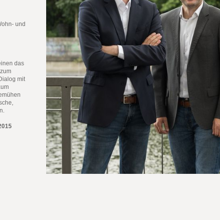
Wohn- und
einen das
d zum
ialog mit
Raum
 Bemühen
sche,
n.
:2015