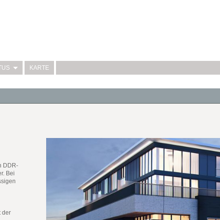
TUS
KARTE
en DDR-
r. Bei
ssigen
 der