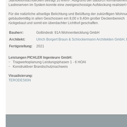
Stahlbetonflachdecken beträgt 10 kN/m². Aufgrund der dadurch vorhandenen
Lastreserven im System konnte eine zweigeschossige Aufstockung realisiert
Für die natürliche allseitige Belichtung und Belüftung der zukünftigen Wohn
gebäudemittig in allen Geschossen ein 8,00 x 9,40m großer Deckenbereich
rückgebaut und somit ein überdachter Lichthof geschaffen.
Bauherr:
Gotlindestr. 91A Wohnentwicklung GmbH
Architekt:
Ulrich Borgert Braun & Schlockermann Architekten GmbH, 
Fertigstellung:
2021
Leistungen PICHLER Ingenieure GmbH:
Tragwerksplanung Leistungsphasen 1 - 6 HOAI
Konstruktiver Brandschutznachweis
Visualisierung:
TERODESIGN