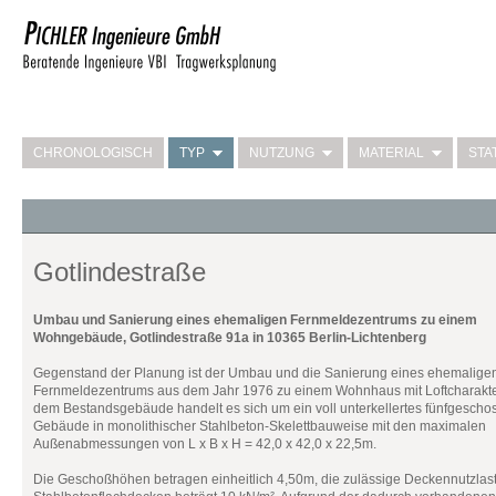
CHRONOLOGISCH
TYP
NUTZUNG
MATERIAL
STA
Gotlindestraße
Umbau und Sanierung eines ehemaligen Fernmeldezentrums zu einem
Wohngebäude, Gotlindestraße 91a in 10365 Berlin-Lichtenberg
Gegenstand der Planung ist der Umbau und die Sanierung eines ehemalig
Fernmeldezentrums aus dem Jahr 1976 zu einem Wohnhaus mit Loftcharakte
dem Bestandsgebäude handelt es sich um ein voll unterkellertes fünfgescho
Gebäude in monolithischer Stahlbeton-Skelettbauweise mit den maximalen
Außenabmessungen von L x B x H = 42,0 x 42,0 x 22,5m.
Die Geschoßhöhen betragen einheitlich 4,50m, die zulässige Deckennutzlast