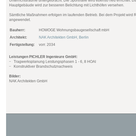
Unterrichtsräume untergebracht. Die Sporthalle wird ebenso neu errichtet. D
Hauptgebäude wird zur besseren Belichtung mit Lichthöfen versehen.
Sämtliche Maßnahmen erfolgen im laufenden Betrieb. Bei dem Projekt wird
angewendet.
Bauherr:
HOWOGE Wohnungsbaugesellschaft mbH
Architekt:
NAK Architekten GmbH, Berlin
Fertigstellung:
vorr. 2034
Leistungen PICHLER Ingenieure GmbH:
Tragwerksplanung Leistungsphasen 1 - 6, 8 HOAI
Konstruktiver Brandschutznachweis
Bilder:
NAK Architekten GmbH