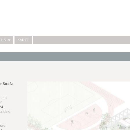
TUS
KARTE
r Straße
i und
er
74
u, eine
tere