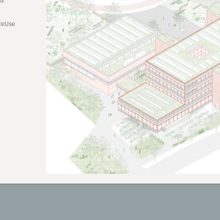
as
 ReUse