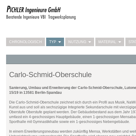
CHRONOLOGISCH
TYP
NUTZUNG
MATERIAL
STA
Carlo-Schmid-Oberschule
Sanierung, Umbau und Erweiterung der Carlo-Schmid-Oberschule, Lutone
15/19 in 13581 Berlin-Spandau
Die Carlo-Schmid-Oberschule zeichnet sich durch ein Profil aus Musik, NaW
Kunst aus und soll als sechszügige Integrierte Sekundarschule mit vierzügig
Oberstufe Oberstufe geplant werden. Der Gebäudebestand aus dem Jahr 19
umfasst ein 4-geschossiges Hauptgebäude, einen 1-geschossigen Mensaba
Sporthalle mit Gymnastikhalle sowie ein 1-geschossiges Nebengebäude.
In einem Erweiterungsneubau werden zukünftig Mensa, Werkstätten und wei