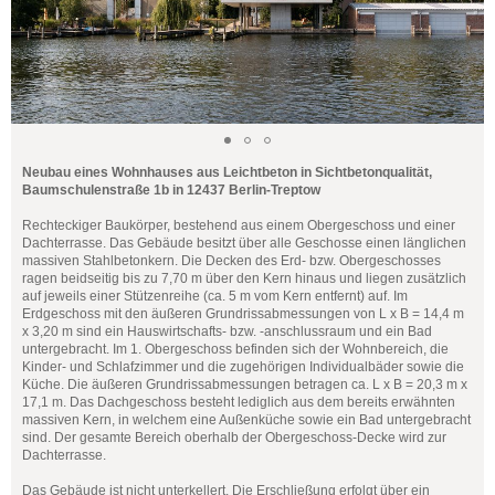
Neubau eines Wohnhauses aus Leichtbeton in Sichtbetonqualität,
Baumschulenstraße 1b in 12437 Berlin-Treptow
Rechteckiger Baukörper, bestehend aus einem Obergeschoss und einer
Dachterrasse. Das Gebäude besitzt über alle Geschosse einen länglichen
massiven Stahlbetonkern. Die Decken des Erd- bzw. Obergeschosses
ragen beidseitig bis zu 7,70 m über den Kern hinaus und liegen zusätzlich
auf jeweils einer Stützenreihe (ca. 5 m vom Kern entfernt) auf. Im
Erdgeschoss mit den äußeren Grundrissabmessungen von L x B = 14,4 m
x 3,20 m sind ein Hauswirtschafts- bzw. -anschlussraum und ein Bad
untergebracht. Im 1. Obergeschoss befinden sich der Wohnbereich, die
Kinder- und Schlafzimmer und die zugehörigen Individualbäder sowie die
Küche. Die äußeren Grundrissabmessungen betragen ca. L x B = 20,3 m x
17,1 m. Das Dachgeschoss besteht lediglich aus dem bereits erwähnten
massiven Kern, in welchem eine Außenküche sowie ein Bad untergebracht
sind. Der gesamte Bereich oberhalb der Obergeschoss-Decke wird zur
Dachterrasse.
Das Gebäude ist nicht unterkellert. Die Erschließung erfolgt über ein