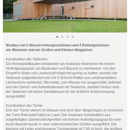
Neubau von 5 Wasserrettungsstationen und 4 Rettungstürmen
am Wannsee und am Großen und Kleinen Müggelsee
Konstruktion der Stationen
Die Holzskelettbauten entstanden als modulare Kleinserie mit hohem
Vorfertigungsgrad, um Baukosten und Bauzeit zu minimieren. Um den
Eingriff in Natur und Landschaft möglichst gering zu halten, wurden die
Stationen aufgeständert und mit 3-Schicht-Platten aus unbehandeltem
Lärchenholz verkleidet. Stirnseitig, zum Wasser hin ausgerichtet, befindet
sich der Dienst- und Aufenthaltsraum mit Teeküche, darüber hinaus sind
die Stationen mit einem Sanitätsraum für die ärztliche Erstversorgung
ausgestattet.
Konstruktion der Türme
Drei der Türme stehen im Wasser und sind über Steganlagen zu erreichen,
der Turm Rahnsdorf steht an Land. Die modulare Konstruktion aus
vorgefertigten Stahlrechteckprofilen mit hohem Vorfertigungsgrad für eine
kurze Bauzeit wurde in zwei unterschiedlichen Größen ausgeführt. Die
kleinere mit Leiter erschlossene Turmvariante ist 7,00 m hoch, die größere