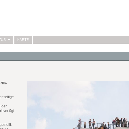
TUS
KARTE
rlin-
enseitige
g der
t verfügt
estellt.