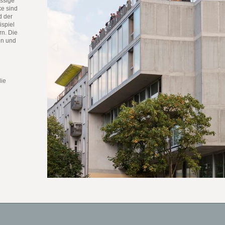
ässige
e sind
d der
ispiel
rn. Die
en und
die