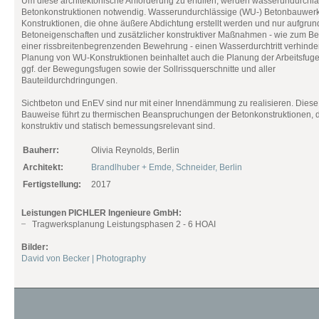
Um diese architektonische Anforderung zu erfüllen, werden wasserundurchl
Betonkonstruktionen notwendig. Wasserundurchlässige (WU-) Betonbauwerk
Konstruktionen, die ohne äußere Abdichtung erstellt werden und nur aufgrun
Betoneigenschaften und zusätzlicher konstruktiver Maßnahmen - wie zum Be
einer rissbreitenbegrenzenden Bewehrung - einen Wasserdurchtritt verhinde
Planung von WU-Konstruktionen beinhaltet auch die Planung der Arbeitsfug
ggf. der Bewegungsfugen sowie der Sollrissquerschnitte und aller
Bauteildurchdringungen.
Sichtbeton und EnEV sind nur mit einer Innendämmung zu realisieren. Diese
Bauweise führt zu thermischen Beanspruchungen der Betonkonstruktionen, 
konstruktiv und statisch bemessungsrelevant sind.
Bauherr:
Olivia Reynolds, Berlin
Architekt:
Brandlhuber + Emde, Schneider, Berlin
Fertigstellung:
2017
Leistungen PICHLER Ingenieure GmbH:
Tragwerksplanung Leistungsphasen 2 - 6 HOAI
Bilder:
David von Becker | Photography