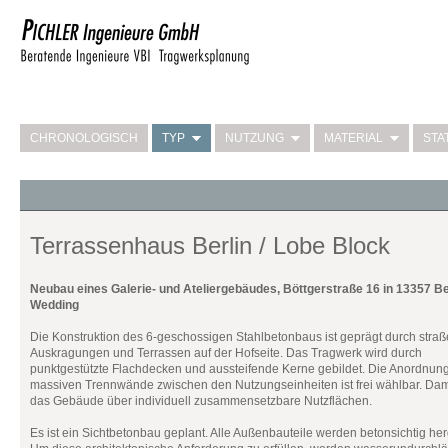
CHRONOLOGISCH
TYP
NUTZUNG
MATERIAL
STA
Terrassenhaus Berlin / Lobe Block
Neubau eines Galerie- und Ateliergebäudes, Böttgerstraße 16 in 13357 Be
Wedding
Die Konstruktion des 6-geschossigen Stahlbetonbaus ist geprägt durch straß
Auskragungen und Terrassen auf der Hofseite. Das Tragwerk wird durch
punktgestützte Flachdecken und aussteifende Kerne gebildet. Die Anordnun
massiven Trennwände zwischen den Nutzungseinheiten ist frei wählbar. Dami
das Gebäude über individuell zusammensetzbare Nutzflächen.
Es ist ein Sichtbetonbau geplant. Alle Außenbauteile werden betonsichtig herg