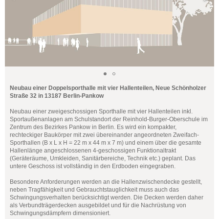
Neubau einer Doppelsporthalle mit vier Hallenteilen, Neue Schönholzer
Straße 32 in 13187 Berlin-Pankow
Neubau einer zweigeschossigen Sporthalle mit vier Hallenteilen inkl.
Sportaußenanlagen am Schulstandort der Reinhold-Burger-Oberschule im
Zentrum des Bezirkes Pankow in Berlin. Es wird ein kompakter,
rechteckiger Baukörper mit zwei übereinander angeordneten Zweifach-
Sporthallen (B x L x H = 22 m x 44 m x 7 m) und einem über die gesamte
Hallenlänge angeschlossenen 4-geschossigen Funktionaltrakt
(Geräteräume, Umkleiden, Sanitärbereiche, Technik etc.) geplant. Das
untere Geschoss ist vollständig in den Erdboden eingegraben.
Besondere Anforderungen werden an die Hallenzwischendecke gestellt,
neben Tragfähigkeit und Gebrauchtstauglichkeit muss auch das
Schwingungsverhalten berücksichtigt werden. Die Decken werden daher
als Verbundträgerdecken ausgebildet und für die Nachrüstung von
Schwingungsdämpfern dimensioniert.