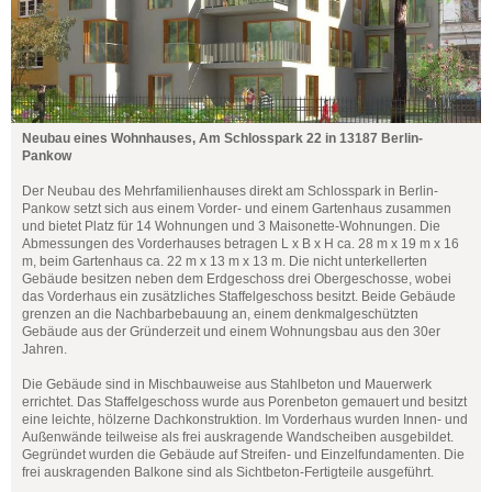
Neubau eines Wohnhauses, Am Schlosspark 22 in 13187 Berlin-
Pankow
Der Neubau des Mehrfamilienhauses direkt am Schlosspark in Berlin-
Pankow setzt sich aus einem Vorder- und einem Gartenhaus zusammen
und bietet Platz für 14 Wohnungen und 3 Maisonette-Wohnungen. Die
Abmessungen des Vorderhauses betragen L x B x H ca. 28 m x 19 m x 16
m, beim Gartenhaus ca. 22 m x 13 m x 13 m. Die nicht unterkellerten
Gebäude besitzen neben dem Erdgeschoss drei Obergeschosse, wobei
das Vorderhaus ein zusätzliches Staffelgeschoss besitzt. Beide Gebäude
grenzen an die Nachbarbebauung an, einem denkmalgeschützten
Gebäude aus der Gründerzeit und einem Wohnungsbau aus den 30er
Jahren.
Die Gebäude sind in Mischbauweise aus Stahlbeton und Mauerwerk
errichtet. Das Staffelgeschoss wurde aus Porenbeton gemauert und besitzt
eine leichte, hölzerne Dachkonstruktion. Im Vorderhaus wurden Innen- und
Außenwände teilweise als frei auskragende Wandscheiben ausgebildet.
Gegründet wurden die Gebäude auf Streifen- und Einzelfundamenten. Die
frei auskragenden Balkone sind als Sichtbeton-Fertigteile ausgeführt.