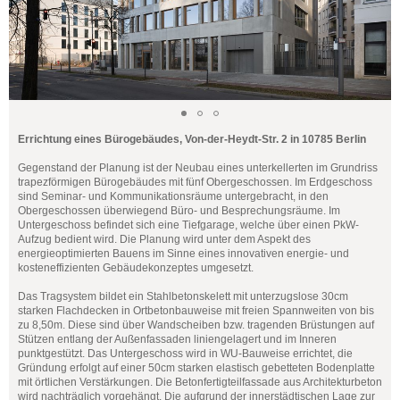
Errichtung eines Bürogebäudes, Von-der-Heydt-Str. 2 in 10785 Berlin
Gegenstand der Planung ist der Neubau eines unterkellerten im Grundriss
trapezförmigen Bürogebäudes mit fünf Obergeschossen. Im Erdgeschoss
sind Seminar- und Kommunikationsräume untergebracht, in den
Obergeschossen überwiegend Büro- und Besprechungsräume. Im
Untergeschoss befindet sich eine Tiefgarage, welche über einen PkW-
Aufzug bedient wird. Die Planung wird unter dem Aspekt des
energieoptimierten Bauens im Sinne eines innovativen energie- und
kosteneffizienten Gebäudekonzeptes umgesetzt.
Das Tragsystem bildet ein Stahlbetonskelett mit unterzugslose 30cm
starken Flachdecken in Ortbetonbauweise mit freien Spannweiten von bis
zu 8,50m. Diese sind über Wandscheiben bzw. tragenden Brüstungen auf
Stützen entlang der Außenfassaden liniengelagert und im Inneren
punktgestützt. Das Untergeschoss wird in WU-Bauweise errichtet, die
Gründung erfolgt auf einer 50cm starken elastisch gebetteten Bodenplatte
mit örtlichen Verstärkungen. Die Betonfertigteilfassade aus Architekturbeton
wird nachträglich vorgehängt. Die aufgrund der innerstädtischen Lage zur