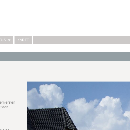
TUS
KARTE
nem ersten
it den