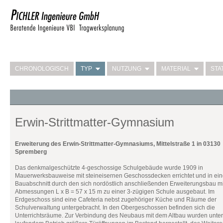
CHRONOLOGISCH
TYP
NUTZUNG
MATERIAL
STA
Erwin-Strittmatter-Gymnasium
Erweiterung des Erwin-Strittmatter-Gymnasiums, Mittelstraße 1 in 03130
Spremberg
Das denkmalgeschützte 4-geschossige Schulgebäude wurde 1909 in
Mauerwerksbauweise mit steineisernen Geschossdecken errichtet und in ei
Bauabschnitt durch den sich nordöstlich anschließenden Erweiterungsbau m
Abmessungen L x B = 57 x 15 m zu einer 3-zügigen Schule ausgebaut. Im
Erdgeschoss sind eine Cafeteria nebst zugehöriger Küche und Räume der
Schulverwaltung untergebracht. In den Obergeschossen befinden sich die
Unterrichtsräume. Zur Verbindung des Neubaus mit dem Altbau wurden unter