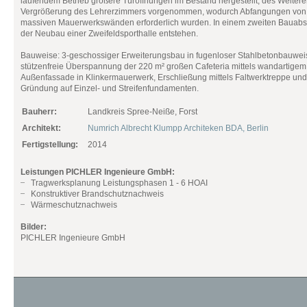
laufendem Betrieb größere Türöffnungen im Bestand hergestellt, des Weitere
Vergrößerung des Lehrerzimmers vorgenommen, wodurch Abfangungen von
massiven Mauerwerkswänden erforderlich wurden. In einem zweiten Bauabsch
der Neubau einer Zweifeldsporthalle entstehen.
Bauweise: 3-geschossiger Erweiterungsbau in fugenloser Stahlbetonbauwei
stützenfreie Überspannung der 220 m² großen Cafeteria mittels wandartigem
Außenfassade in Klinkermauerwerk, Erschließung mittels Faltwerktreppe und
Gründung auf Einzel- und Streifenfundamenten.
Bauherr:
Landkreis Spree-Neiße, Forst
Architekt:
Numrich Albrecht Klumpp Architeken BDA, Berlin
Fertigstellung:
2014
Leistungen PICHLER Ingenieure GmbH:
Tragwerksplanung Leistungsphasen 1 - 6 HOAI
Konstruktiver Brandschutznachweis
Wärmeschutznachweis
Bilder:
PICHLER Ingenieure GmbH