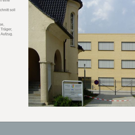
n eine
nitt soll
se,
 Träger,
 Aufzug.