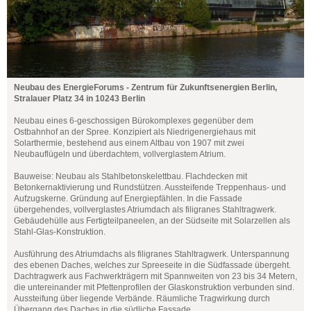
Neubau des EnergieForums - Zentrum für Zukunftsenergien Berlin,
Stralauer Platz 34 in 10243 Berlin
Neubau eines 6-geschossigen Bürokomplexes gegenüber dem
Ostbahnhof an der Spree. Konzipiert als Niedrigenergiehaus mit
Solarthermie, bestehend aus einem Altbau von 1907 mit zwei
Neubauflügeln und überdachtem, vollverglastem Atrium.
Bauweise: Neubau als Stahlbetonskelettbau. Flachdecken mit
Betonkernaktivierung und Rundstützen. Aussteifende Treppenhaus- und
Aufzugskerne. Gründung auf Energiepfählen. In die Fassade
übergehendes, vollverglastes Atriumdach als filigranes Stahltragwerk.
Gebäudehülle aus Fertigteilpaneelen, an der Südseite mit Solarzellen als
Stahl-Glas-Konstruktion.
Ausführung des Atriumdachs als filigranes Stahltragwerk. Unterspannung
des ebenen Daches, welches zur Spreeseite in die Südfassade übergeht.
Dachtragwerk aus Fachwerkträgern mit Spannweiten von 23 bis 34 Metern,
die untereinander mit Pfettenprofilen der Glaskonstruktion verbunden sind.
Aussteifung über liegende Verbände. Räumliche Tragwirkung durch
Übergang des Daches in die südliche Fassade.