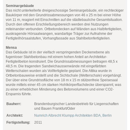
Seminargebäude
Das nicht unterkellerte dreigeschossige Seminargebäude, ein rechteckiger
Baukörper mit den Grundrissabmessungen von 46 x 25 m bei einer Höhe
von 11 m, reagiert mit Einschnitten auf die städtebauliche Gesamtsituation.
Durch den offenen Erschließungsbereich werden drei Nutzungen
miteinander verbunden. Ortbetondecken auf Wänden aus Halbfertigteilen,
auskragende Hörsaalwangen, wandartige Träger zur Aufnahme der
Fertigteilhörsaalstufen, Vorhangfassade aus Stahlbetonfertigteilen.
Mensa
Das Gebäude ist in der vielfach verspringenden Deckenebene als
fugenloser Stahlbetonbau mit einem hohen Anteil an Architektur-
Fertigteilbeton konstruiert. Die Grundrissabmessungen betragen 48,5 x
48,5 m. Die tragenden Sandwichaussenwände mit eingefärbten
Wetterschalen wurden als Vollfertigteile geplant. Die Attika wurde in
Ortbetonbauweise erstellt und die Sichtschale (Wetterschale) vorgehängt.
Der über eine Grundrissfläche von 18 m x 15 m stützenfreie Speisesaal
wurde mittels einer 45 cm starken Hohlkörperflachdecke überspannt, was
zu einer erheblichen Minderung des Betonvolumens und einer CO2-
Ersparnis führte.
Bauherr:
Brandenburgischer Landesbetrieb für Liegenschaften
und Bauen Frankfurt/Oder
Architekt:
Numrich Albrecht Klumpp Architekten BDA, Berlin
Fertigstellung:
2011