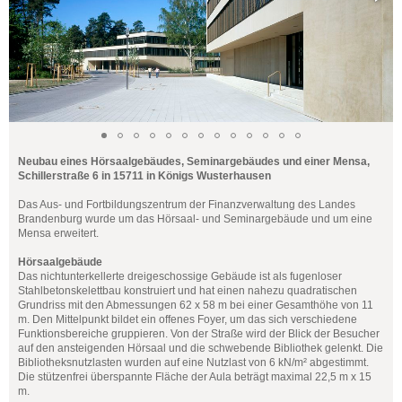
Neubau eines Hörsaalgebäudes, Seminargebäudes und einer Mensa,
Schillerstraße 6 in 15711 in Königs Wusterhausen
Das Aus- und Fortbildungszentrum der Finanzverwaltung des Landes
Brandenburg wurde um das Hörsaal- und Seminargebäude und um eine
Mensa erweitert.
Hörsaalgebäude
Das nichtunterkellerte dreigeschossige Gebäude ist als fugenloser
Stahlbetonskelettbau konstruiert und hat einen nahezu quadratischen
Grundriss mit den Abmessungen 62 x 58 m bei einer Gesamthöhe von 11
m. Den Mittelpunkt bildet ein offenes Foyer, um das sich verschiedene
Funktionsbereiche gruppieren. Von der Straße wird der Blick der Besucher
auf den ansteigenden Hörsaal und die schwebende Bibliothek gelenkt. Die
Bibliotheksnutzlasten wurden auf eine Nutzlast von 6 kN/m² abgestimmt.
Die stützenfrei überspannte Fläche der Aula beträgt maximal 22,5 m x 15
m.