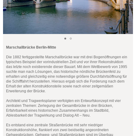
Marschallbrücke Berlin-Mitte
Die 1882 fertiggestellte Marschallbrücke war mit drei Bogenöffnungen ein
typisches Beispiel der vorindustriellen Zeit und vor ihrer Rekonstruktion
das letzte noch existierende dieser Bauart. Mit dem Wettbewerb von 1995
suchte man nach Lösungen, das historische nördliche Brückenfeld zu
erhalten und gleichzeitig eine notwendige größere Durchfahrtsöffnung für
die Schifffahrt herzustellen. Hieraus ergab sich die Forderung nach dem
Erhalt der alten Konstruktionsteile sowie nach einer zeitgemäßen
Erweiterung der Brücke.
Architekt und Tragwerksplaner verfolgten ein Entwurfskonzept mit vier
zentralen Themen: Zerlegung der Gesamtbrücke in drei Brücken,
Erfahrbarkeit eines historischen Zusammenhangs im Stadtbild,
Ablesbarkeit der Tragwirkung und Dialog Alt – Neu.
Es entstand eine zentrale Straßenbrücke mit sehr niedriger
Konstruktionshöhe, flankiert von zwei beidseitig angeordneten
Gehwegbrücken. Gehweg- und Straßenbrücken sind im Überbau