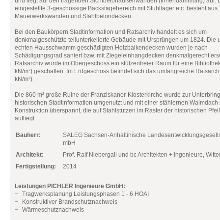
und liegt auf den tragenden Sichtbetonaußenwänden (Innendämmung) auf. 
eingestellte 3-geschossige Backstagebereich mit Stuhllager etc. besteht aus
Mauerwerkswänden und Stahlbetondecken.
Bei den Baukörpern Stadtinformation und Ratsarchiv handelt es sich um
denkmalgeschützte teilunterkellerte Gebäude mit Ursprüngen um 1824. Die u
echten Hausschwamm geschädigten Holzbalkendecken wurden je nach
Schädigungsgrad saniert bzw. mit Ziegeleinhangdecken denkmalgerecht erse
Ratsarchiv wurde im Obergeschoss ein stützenfreier Raum für eine Bibliothe
kN/m²) geschaffen. Im Erdgeschoss befindet sich das umfangreiche Ratsarch
kN/m²).
Die 860 m² große Ruine der Franziskaner-Klosterkirche wurde zur Unterbrin
historischen Stadtinformation umgenutzt und mit einer stählernen Walmdach-
Konstruktion überspannt, die auf Stahlstützen im Raster der historischen Pfei
aufliegt.
Bauherr:
SALEG Sachsen-Anhaltinische Landesentwicklungsgesells
mbH
Architekt:
Prof. Ralf Niebergall und bc Architekten + Ingenieure, Witt
Fertigstellung:
2014
Leistungen PICHLER Ingenieure GmbH:
Tragwerksplanung Leistungsphasen 1 - 6 HOAI
Konstruktiver Brandschutznachweis
Wärmeschutznachweis