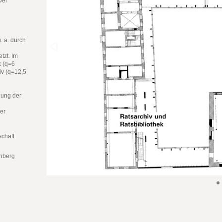
Der
. a. durch
tzt. Im
k (q=6
iv (q=12,5
gung der
ler
chaft
enberg