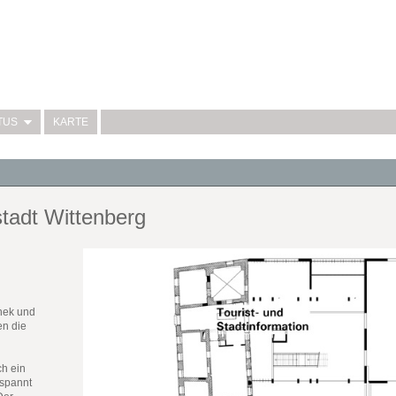
TUS
KARTE
tadt Wittenberg
thek und
en die
h ein
rspannt