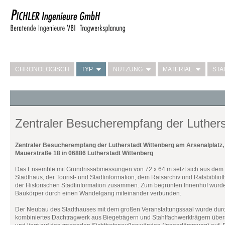
CHRONOLOGISCH
TYP
NUTZUNG
MATERIAL
STA
Zentraler Besucherempfang der Luthers
Zentraler Besucherempfang der Lutherstadt Wittenberg am Arsenalplatz,
Mauerstraße 18 in 06886 Lutherstadt Wittenberg
Das Ensemble mit Grundrissabmessungen von 72 x 64 m setzt sich aus dem
Stadthaus, der Tourist- und Stadtinformation, dem Ratsarchiv und Ratsbiblio
der Historischen Stadtinformation zusammen. Zum begrünten Innenhof wurd
Baukörper durch einen Wandelgang miteinander verbunden.
Der Neubau des Stadthauses mit dem großen Veranstaltungssaal wurde durc
kombiniertes Dachtragwerk aus Biegeträgern und Stahlfachwerkträgern übe