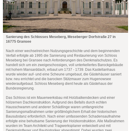
Sanierung des Schlosses Meseberg, Meseberger Dorfstraße 27 in
16775 Gransee
Nach einer wechselreichen Nutzungsgeschichte und dem beginnenden
Verfall erfolgte ab 1995 die Sanierung und Restaurierung von Schloss
Meseberg bei Gransee nach Anforderungen des Denkmalschutzes. Es
handelt sich um ein zweigeschossiges, voll unterkellertes Barockgebäude
mit hohem Mansarddach, erbaut um 1737 - 1739. Das Kastellanhaus
wurde wieder auf- und eine Scheune umgebaut, die Gästehäuser saniert
bzw. neu errichtet und die barocken Stützmauer zum Hugenowsee
wiederaufgebaut. Schloss Meseberg dient heute als Gästehaus der
Bundesregierung.
Das Schloss ist ein Mauerwerksbau mit Holzbalkendecken und einer
hölzernen Dachkonstruktion. Aufgrund des Befalls durch echten
Hausschwamm und anderer Schädlinge waren umfangreiche
Sanierungsmaßnahmen unter größtmöglichem Erhalt der historischen
Bausubstanz erforderlich. Nach einer umfassenden Schadensaufnahme
erfolgte eine behutsame Sanierung der Holzkonstruktion. Alle Maßnahmen
wurden im Team Architekt und Tragwerksplaner entwickelt und mit
Denkmalpfleger und Bauhistoriker abgestimmt. Dabei wurden zwei