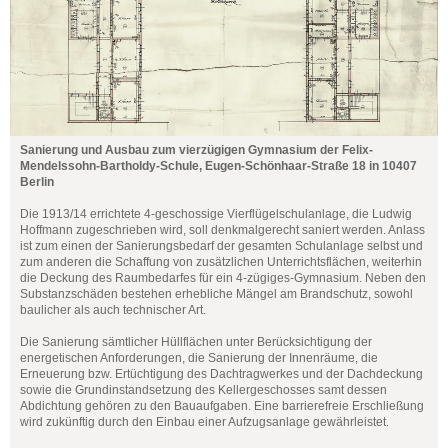
Sanierung und Ausbau zum vierzügigen Gymnasium der Felix-
Mendelssohn-Bartholdy-Schule, Eugen-Schönhaar-Straße 18 in 10407
Berlin
Die 1913/14 errichtete 4-geschossige Vierflügelschulanlage, die Ludwig
Hoffmann zugeschrieben wird, soll denkmalgerecht saniert werden. Anlass
ist zum einen der Sanierungsbedarf der gesamten Schulanlage selbst und
zum anderen die Schaffung von zusätzlichen Unterrichtsflächen, weiterhin
die Deckung des Raumbedarfes für ein 4-zügiges-Gymnasium. Neben den
Substanzschäden bestehen erhebliche Mängel am Brandschutz, sowohl
baulicher als auch technischer Art.
Die Sanierung sämtlicher Hüllflächen unter Berücksichtigung der
energetischen Anforderungen, die Sanierung der Innenräume, die
Erneuerung bzw. Ertüchtigung des Dachtragwerkes und der Dachdeckung
sowie die Grundinstandsetzung des Kellergeschosses samt dessen
Abdichtung gehören zu den Bauaufgaben. Eine barrierefreie Erschließung
wird zukünftig durch den Einbau einer Aufzugsanlage gewährleistet.