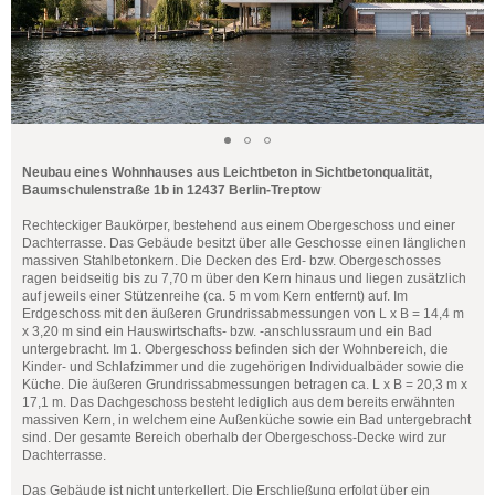
Neubau eines Wohnhauses aus Leichtbeton in Sichtbetonqualität,
Baumschulenstraße 1b in 12437 Berlin-Treptow
Rechteckiger Baukörper, bestehend aus einem Obergeschoss und einer
Dachterrasse. Das Gebäude besitzt über alle Geschosse einen länglichen
massiven Stahlbetonkern. Die Decken des Erd- bzw. Obergeschosses
ragen beidseitig bis zu 7,70 m über den Kern hinaus und liegen zusätzlich
auf jeweils einer Stützenreihe (ca. 5 m vom Kern entfernt) auf. Im
Erdgeschoss mit den äußeren Grundrissabmessungen von L x B = 14,4 m
x 3,20 m sind ein Hauswirtschafts- bzw. -anschlussraum und ein Bad
untergebracht. Im 1. Obergeschoss befinden sich der Wohnbereich, die
Kinder- und Schlafzimmer und die zugehörigen Individualbäder sowie die
Küche. Die äußeren Grundrissabmessungen betragen ca. L x B = 20,3 m x
17,1 m. Das Dachgeschoss besteht lediglich aus dem bereits erwähnten
massiven Kern, in welchem eine Außenküche sowie ein Bad untergebracht
sind. Der gesamte Bereich oberhalb der Obergeschoss-Decke wird zur
Dachterrasse.
Das Gebäude ist nicht unterkellert. Die Erschließung erfolgt über ein