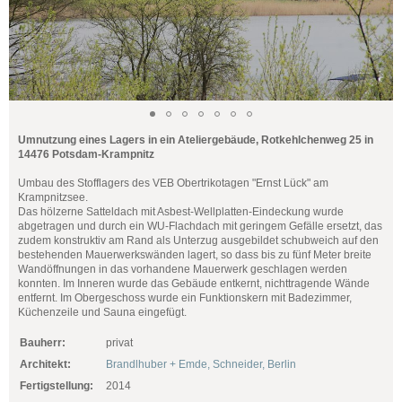
Umnutzung eines Lagers in ein Ateliergebäude, Rotkehlchenweg 25 in
14476 Potsdam-Krampnitz
Umbau des Stofflagers des VEB Obertrikotagen "Ernst Lück" am
Krampnitzsee.
Das hölzerne Satteldach mit Asbest-Wellplatten-Eindeckung wurde
abgetragen und durch ein WU-Flachdach mit geringem Gefälle ersetzt, das
zudem konstruktiv am Rand als Unterzug ausgebildet schubweich auf den
bestehenden Mauerwerkswänden lagert, so dass bis zu fünf Meter breite
Wandöffnungen in das vorhandene Mauerwerk geschlagen werden
konnten. Im Inneren wurde das Gebäude entkernt, nichttragende Wände
entfernt. Im Obergeschoss wurde ein Funktionskern mit Badezimmer,
Küchenzeile und Sauna eingefügt.
Bauherr:
privat
Architekt:
Brandlhuber + Emde, Schneider, Berlin
Fertigstellung:
2014