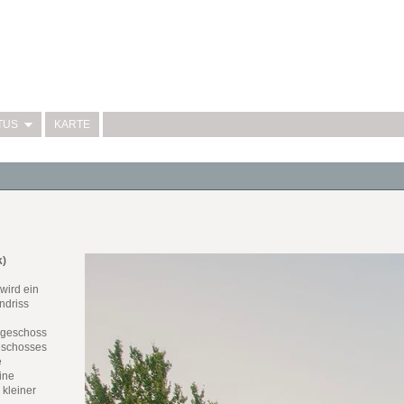
TUS
KARTE
k)
wird ein
ndriss
rgeschoss
geschosses
e
ine
kleiner