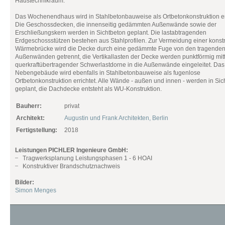
Haustechnikraum.
Das Wochenendhaus wird in Stahlbetonbauweise als Ortbetonkonstruktion err
Die Geschossdecken, die innenseitig gedämmten Außenwände sowie der
Erschließungskern werden in Sichtbeton geplant. Die lastabtragenden
Erdgeschossstützen bestehen aus Stahlprofilen. Zur Vermeidung einer konst
Wärmebrücke wird die Decke durch eine gedämmte Fuge von den tragende
Außenwänden getrennt, die Vertikallasten der Decke werden punktförmig mit
querkraftübertragender Schwerlastdorne in die Außenwände eingeleitet. Das
Nebengebäude wird ebenfalls in Stahlbetonbauweise als fugenlose
Ortbetonkonstruktion errichtet. Alle Wände - außen und innen - werden in Sic
geplant, die Dachdecke entsteht als WU-Konstruktion.
Bauherr:
privat
Architekt:
Augustin und Frank Architekten, Berlin
Fertigstellung:
2018
Leistungen PICHLER Ingenieure GmbH:
Tragwerksplanung Leistungsphasen 1 - 6 HOAI
Konstruktiver Brandschutznachweis
Bilder:
Simon Menges