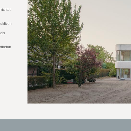
ichtet.
ruktiven
n
tels
htbeton