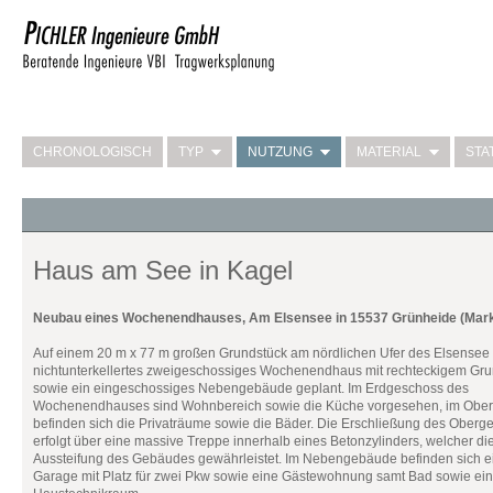
CHRONOLOGISCH
TYP
NUTZUNG
MATERIAL
STA
Haus am See in Kagel
Neubau eines Wochenendhauses, Am Elsensee in 15537 Grünheide (Mar
Auf einem 20 m x 77 m großen Grundstück am nördlichen Ufer des Elsensee 
nichtunterkellertes zweigeschossiges Wochenendhaus mit rechteckigem Gru
sowie ein eingeschossiges Nebengebäude geplant. Im Erdgeschoss des
Wochenendhauses sind Wohnbereich sowie die Küche vorgesehen, im Obe
befinden sich die Privaträume sowie die Bäder. Die Erschließung des Ober
erfolgt über eine massive Treppe innerhalb eines Betonzylinders, welcher di
Aussteifung des Gebäudes gewährleistet. Im Nebengebäude befinden sich e
Garage mit Platz für zwei Pkw sowie eine Gästewohnung samt Bad sowie ein 