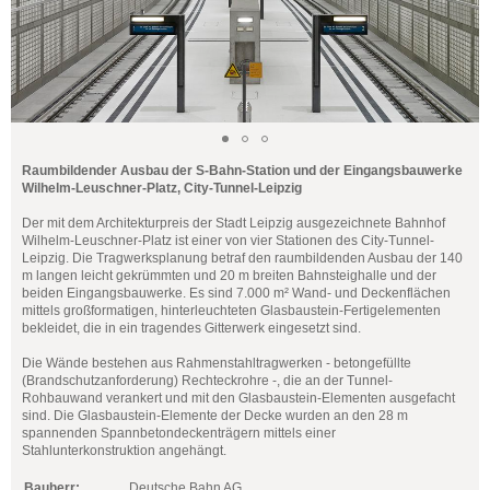
Raumbildender Ausbau der S-Bahn-Station und der Eingangsbauwerke
Wilhelm-Leuschner-Platz, City-Tunnel-Leipzig
Der mit dem Architekturpreis der Stadt Leipzig ausgezeichnete Bahnhof
Wilhelm-Leuschner-Platz ist einer von vier Stationen des City-Tunnel-
Leipzig. Die Tragwerksplanung betraf den raumbildenden Ausbau der 140
m langen leicht gekrümmten und 20 m breiten Bahnsteighalle und der
beiden Eingangsbauwerke. Es sind 7.000 m² Wand- und Deckenflächen
mittels großformatigen, hinterleuchteten Glasbaustein-Fertigelementen
bekleidet, die in ein tragendes Gitterwerk eingesetzt sind.
Die Wände bestehen aus Rahmenstahltragwerken - betongefüllte
(Brandschutzanforderung) Rechteckrohre -, die an der Tunnel-
Rohbauwand verankert und mit den Glasbaustein-Elementen ausgefacht
sind. Die Glasbaustein-Elemente der Decke wurden an den 28 m
spannenden Spannbetondeckenträgern mittels einer
Stahlunterkonstruktion angehängt.
Bauherr:
Deutsche Bahn AG