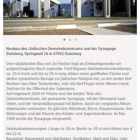
Neubau des Jüdischen Gemeindezentrums und der Synagoge
Duisburg, Springwall 16 in 47051 Duisburg
Dem skulpturalen Bau von Zvi Hecker liegt als Entwurfsgedanke ein
aufgeschlagenes Buch zugrunde. Fünf filigrane Stahlbetonkonstruktionen,
ca. 10 m hoch und bis zu 35 m lang, bilden einen geöffneten Fächer und
stellen symbolische Bezüge zur jüdischen Religion her, zu den ersten fünf
Büchern des Alten Testamentes, oder die fünf Finger einer offenen Hand,
Zeichen für die Offenheit des Judentums.
Auf insgesamt 1600 m² Fläche sind die beiden Teile des
Gemeindezentrums, die gemauerte Synagoge, mit der Stirnwand nach
Osten, und der Veranstaltungssaal mit Bühne, durch ein verglastes Atrium
miteinander verbunden. Es gibt eine Bibliothek, Büros, Klassenräume, drei
Wohnungen und die Räume des Kinder- und Jugendzentrums. Im Mai
1999 wurde die Synagoge eingeweiht.
Gebäudeabmessungen: Länge ca. 65 m, Breite ca. 45 m und Höhen von 4
bis 12 m.
Bauweise: Mauerwerk und Stahlbeton, Sichtbeton, Stahl und Glas, roter