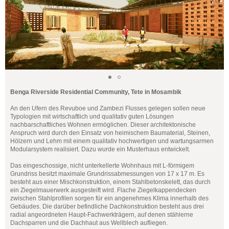
Benga Riverside Residential Community, Tete in Mosambik
An den Ufern des Revuboe und Zambezi Flusses gelegen sollen neue
Typologien mit wirtschaftlich und qualitativ guten Lösungen
nachbarschaftliches Wohnen ermöglichen. Dieser architektonische
Anspruch wird durch den Einsatz von heimischem Baumaterial, Steinen,
Hölzern und Lehm mit einem qualitativ hochwertigen und wartungsarmen
Modularsystem realisiert. Dazu wurde ein Musterhaus entwickelt.
Das eingeschossige, nicht unterkellerte Wohnhaus mit L-förmigem
Grundriss besitzt maximale Grundrissabmessungen von 17 x 17 m. Es
besteht aus einer Mischkonstruktion, einem Stahlbetonskelett, das durch
ein Ziegelmauerwerk ausgesteift wird. Flache Ziegelkappendecken
zwischen Stahlprofilen sorgen für ein angenehmes Klima innerhalb des
Gebäudes. Die darüber befindliche Dachkonstruktion besteht aus drei
radial angeordneten Haupt-Fachwerkträgern, auf denen stählerne
Dachsparren und die Dachhaut aus Wellblech aufliegen.