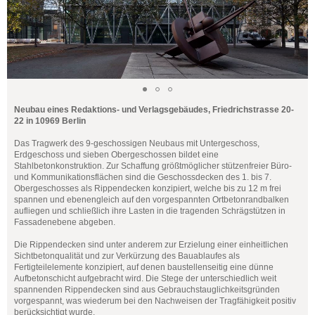
Neubau eines Redaktions- und Verlagsgebäudes, Friedrichstrasse 20-
22 in 10969 Berlin
Das Tragwerk des 9-geschossigen Neubaus mit Untergeschoss,
Erdgeschoss und sieben Obergeschossen bildet eine
Stahlbetonkonstruktion. Zur Schaffung größtmöglicher stützenfreier Büro-
und Kommunikationsflächen sind die Geschossdecken des 1. bis 7.
Obergeschosses als Rippendecken konzipiert, welche bis zu 12 m frei
spannen und ebenengleich auf den vorgespannten Ortbetonrandbalken
aufliegen und schließlich ihre Lasten in die tragenden Schrägstützen in
Fassadenebene abgeben.
Die Rippendecken sind unter anderem zur Erzielung einer einheitlichen
Sichtbetonqualität und zur Verkürzung des Bauablaufes als
Fertigteilelemente konzipiert, auf denen baustellenseitig eine dünne
Aufbetonschicht aufgebracht wird. Die Stege der unterschiedlich weit
spannenden Rippendecken sind aus Gebrauchstauglichkeitsgründen
vorgespannt, was wiederum bei den Nachweisen der Tragfähigkeit positiv
berücksichtigt wurde.