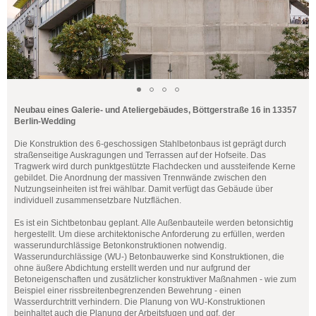
Neubau eines Galerie- und Ateliergebäudes, Böttgerstraße 16 in 13357
Berlin-Wedding
Die Konstruktion des 6-geschossigen Stahlbetonbaus ist geprägt durch
straßenseitige Auskragungen und Terrassen auf der Hofseite. Das
Tragwerk wird durch punktgestützte Flachdecken und aussteifende Kerne
gebildet. Die Anordnung der massiven Trennwände zwischen den
Nutzungseinheiten ist frei wählbar. Damit verfügt das Gebäude über
individuell zusammensetzbare Nutzflächen.
Es ist ein Sichtbetonbau geplant. Alle Außenbauteile werden betonsichtig
hergestellt. Um diese architektonische Anforderung zu erfüllen, werden
wasserundurchlässige Betonkonstruktionen notwendig.
Wasserundurchlässige (WU-) Betonbauwerke sind Konstruktionen, die
ohne äußere Abdichtung erstellt werden und nur aufgrund der
Betoneigenschaften und zusätzlicher konstruktiver Maßnahmen - wie zum
Beispiel einer rissbreitenbegrenzenden Bewehrung - einen
Wasserdurchtritt verhindern. Die Planung von WU-Konstruktionen
beinhaltet auch die Planung der Arbeitsfugen und ggf. der