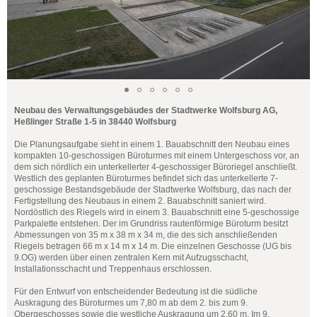
Neubau des Verwaltungsgebäudes der Stadtwerke Wolfsburg AG,
Heßlinger Straße 1-5 in 38440 Wolfsburg
Die Planungsaufgabe sieht in einem 1. Bauabschnitt den Neubau eines
kompakten 10-geschossigen Büroturmes mit einem Untergeschoss vor, an
dem sich nördlich ein unterkellerter 4-geschossiger Büroriegel anschließt.
Westlich des geplanten Büroturmes befindet sich das unterkellerte 7-
geschossige Bestandsgebäude der Stadtwerke Wolfsburg, das nach der
Fertigstellung des Neubaus in einem 2. Bauabschnitt saniert wird.
Nordöstlich des Riegels wird in einem 3. Bauabschnitt eine 5-geschossige
Parkpalette entstehen. Der im Grundriss rautenförmige Büroturm besitzt
Abmessungen von 35 m x 38 m x 34 m, die des sich anschließenden
Riegels betragen 66 m x 14 m x 14 m. Die einzelnen Geschosse (UG bis
9.OG) werden über einen zentralen Kern mit Aufzugsschacht,
Installationsschacht und Treppenhaus erschlossen.
Für den Entwurf von entscheidender Bedeutung ist die südliche
Auskragung des Büroturmes um 7,80 m ab dem 2. bis zum 9.
Obergeschosses sowie die westliche Auskragung um 2,60 m. Im 9.