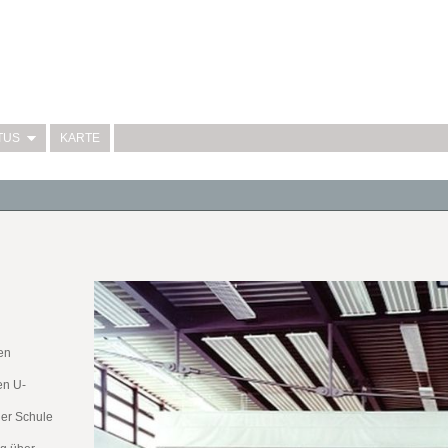
TUS
KARTE
en
en U-
der Schule