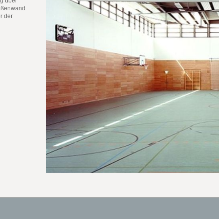
ng über
Außenwand
r der