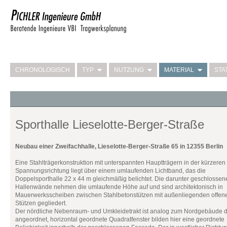
CHRONOLOGISCH
TYP
NUTZUNG
MATERIAL
STA
Sporthalle Lieselotte-Berger-Straße
Neubau einer Zweifachhalle, Lieselotte-Berger-Straße 65 in 12355 Berlin
Eine Stahlträgerkonstruktion mit unterspannten Hauptträgern in der kürzeren
Spannungsrichtung liegt über einem umlaufenden Lichtband, das die
Doppelsporthalle 22 x 44 m gleichmäßig belichtet. Die darunter geschlossen
Hallenwände nehmen die umlaufende Höhe auf und sind architektonisch in
Mauerwerksscheiben zwischen Stahlbetonstützen mit außenliegenden offen
Stützen gegliedert.
Der nördliche Nebenraum- und Umkleidetrakt ist analog zum Nordgebäude 
angeordnet, horizontal geordnete Quadratfenster bilden hier eine geordnete