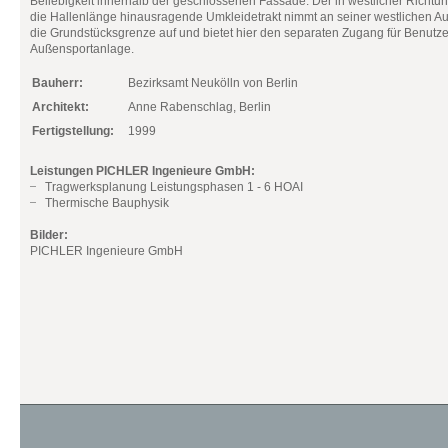
Beliebigkeit innerhalb der geschlossenen Fassade. Der in westlicher Richtu
die Hallenlänge hinausragende Umkleidetrakt nimmt an seiner westlichen 
die Grundstücksgrenze auf und bietet hier den separaten Zugang für Benutze
Außensportanlage.
Bauherr:
Bezirksamt Neukölln von Berlin
Architekt:
Anne Rabenschlag, Berlin
Fertigstellung:
1999
Leistungen PICHLER Ingenieure GmbH:
Tragwerksplanung Leistungsphasen 1 - 6 HOAI
Thermische Bauphysik
Bilder:
PICHLER Ingenieure GmbH