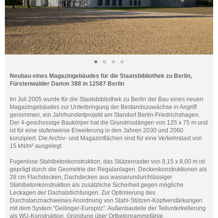
Neubau eines Magazingebäudes für die Staatsbibliothek zu Berlin,
Fürstenwalder Damm 388 in 12587 Berlin
Im Juli 2005 wurde für die Staatsbibliothek zu Berlin der Bau eines neuen
Magazingebäudes zur Unterbringung der Bestandszuwächse in Angriff
genommen, ein Jahrhundertprojekt am Standort Berlin-Friedrichshagen.
Der 4-geschossige Baukörper hat die Grundrisslängen von 125 x 75 m und
ist für eine stufenweise Erweiterung in den Jahren 2030 und 2060
konzipiert. Die Archiv- und Magazinflächen sind für eine Verkehrslast von
15 kN/m² ausgelegt.
Fugenlose Stahlbetonkonstruktion, das Stützenraster von 8,15 x 8,00 m ist
geprägt durch die Geometrie der Regalanlagen. Deckenkonstruktionen als
28 cm Flachdecken, Dachdecken aus wasserundurchlässiger
Stahlbetonkonstruktion als zusätzliche Sicherheit gegen mögliche
Leckagen der Dachabdichtungen. Zur Optimierung des
Durchstanznachweises Anordnung von Stahl-Stützen-Kopfverstärkungen
mit dem System "Geilinger-Europilz". Außenbauteile der Teilunterkellerung
als WU-Konstruktion. Gründung über Ortbetonrammpfähle.