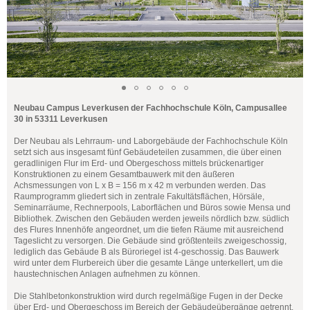
Neubau Campus Leverkusen der Fachhochschule Köln, Campusallee
30 in 53311 Leverkusen
Der Neubau als Lehrraum- und Laborgebäude der Fachhochschule Köln
setzt sich aus insgesamt fünf Gebäudeteilen zusammen, die über einen
geradlinigen Flur im Erd- und Obergeschoss mittels brückenartiger
Konstruktionen zu einem Gesamtbauwerk mit den äußeren
Achsmessungen von L x B = 156 m x 42 m verbunden werden. Das
Raumprogramm gliedert sich in zentrale Fakultätsflächen, Hörsäle,
Seminarräume, Rechnerpools, Laborflächen und Büros sowie Mensa und
Bibliothek. Zwischen den Gebäuden werden jeweils nördlich bzw. südlich
des Flures Innenhöfe angeordnet, um die tiefen Räume mit ausreichend
Tageslicht zu versorgen. Die Gebäude sind größtenteils zweigeschossig,
lediglich das Gebäude B als Büroriegel ist 4-geschossig. Das Bauwerk
wird unter dem Flurbereich über die gesamte Länge unterkellert, um die
haustechnischen Anlagen aufnehmen zu können.
Die Stahlbetonkonstruktion wird durch regelmäßige Fugen in der Decke
über Erd- und Obergeschoss im Bereich der Gebäudeübergänge getrennt.