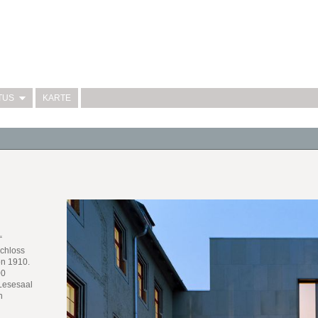
TUS
KARTE
“
Schloss
on 1910.
00
Lesesaal
n