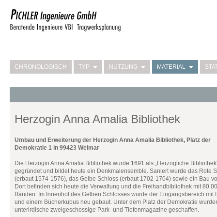
CHRONOLOGISCH
TYP
NUTZUNG
MATERIAL
STA
Herzogin Anna Amalia Bibliothek
Umbau und Erweiterung der Herzogin Anna Amalia Bibliothek, Platz der
Demokratie 1 in 99423 Weimar
Die Herzogin Anna Amalia Bibliothek wurde 1691 als „Herzogliche Bibliothek
gegründet und bildet heute ein Denkmalensemble. Saniert wurde das Rote 
(erbaut 1574-1576), das Gelbe Schloss (erbaut 1702-1704) sowie ein Bau v
Dort befinden sich heute die Verwaltung und die Freihandbibliothek mit 80.0
Bänden. Im Innenhof des Gelben Schlosses wurde der Eingangsbereich mit 
und einem Bücherkubus neu gebaut. Unter dem Platz der Demokratie wurde
unterirdische zweigeschossige Park- und Tiefenmagazine geschaffen.