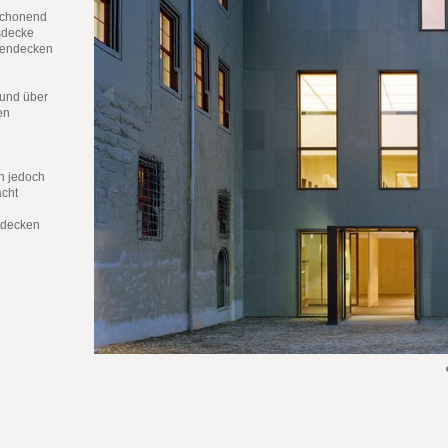
schonend
ssdecke
lkendecken
 und über
en
n jedoch
acht
gdecken