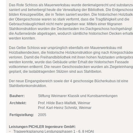
Das Rote Schloss als Mauerwerksbau wurde denkmalgerecht und substanz
saniert und beherbergt heute die Verwaltung der Bibliothek. Die Erdgescho
bilden Kreuzgewölbe, die in Teilen saniert wurden. Die historischen Holzba
der Obergeschosse waren so stark verformt, dass die Tragfähigkeit und die
Gebrauchstauglichkeit nicht mehr gegeben war. Mittels einer filigranen
Stahlkonstruktion wurden die Deckenlasten ins Dachgeschoss hochgehängt
die Außenwände abgetragen, wodurch sämtliche historischen Decken erhalt
werden konnten.
Das Gelbe Schloss war ursprünglich ebenfalls ein Mauerwerksbau mit
Holzbalkendecken, die historische Holzkonstruktion ging nach Kriegsschäde
verloren. Damit die Freihandbibliothek mit ihren hohen Nutzlasten untergebr
werden konnte, wurde das Gebäude unter Erhalt der historischen Fassade
vollkommen entkernt. Die neuen Geschossdecken wurden als Ziegeleinhan
geplant, die lastabtragenden Stützen sind aus Stahlbeton.
Der neue Eingangsbereich sowie der 4 geschossige Bücherkubus ist eine
Stahlbetonkonstruktion.
Bauherr:
Stiftung Weimarer Klassik und Kunstsammlungen
Architekt:
Prof. Hilde Barz-Malfatti, Weimar
Prof. Karl-Heinz Schmitz, Weimar
Fertigstellung:
2005
Leistungen PICHLER Ingenieure GmbH:
Tragwerksplanung Leistungsphasen 1 - 6, 8 HOAI