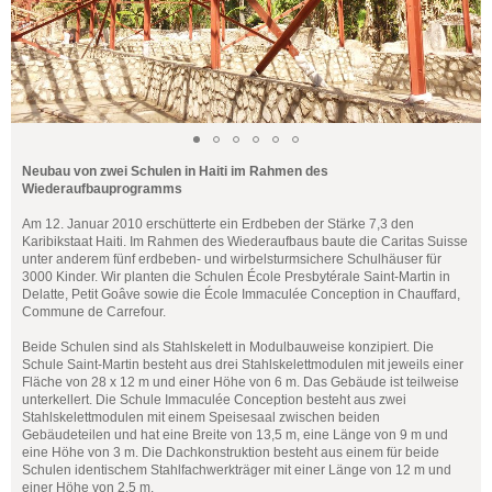
Neubau von zwei Schulen in Haiti im Rahmen des
Wiederaufbauprogramms
Am 12. Januar 2010 erschütterte ein Erdbeben der Stärke 7,3 den
Karibikstaat Haiti. Im Rahmen des Wiederaufbaus baute die Caritas Suisse
unter anderem fünf erdbeben- und wirbelsturmsichere Schulhäuser für
3000 Kinder. Wir planten die Schulen École Presbytérale Saint-Martin in
Delatte, Petit Goâve sowie die École Immaculée Conception in Chauffard,
Commune de Carrefour.
Beide Schulen sind als Stahlskelett in Modulbauweise konzipiert. Die
Schule Saint-Martin besteht aus drei Stahlskelettmodulen mit jeweils einer
Fläche von 28 x 12 m und einer Höhe von 6 m. Das Gebäude ist teilweise
unterkellert. Die Schule Immaculée Conception besteht aus zwei
Stahlskelettmodulen mit einem Speisesaal zwischen beiden
Gebäudeteilen und hat eine Breite von 13,5 m, eine Länge von 9 m und
eine Höhe von 3 m. Die Dachkonstruktion besteht aus einem für beide
Schulen identischem Stahlfachwerkträger mit einer Länge von 12 m und
einer Höhe von 2,5 m.