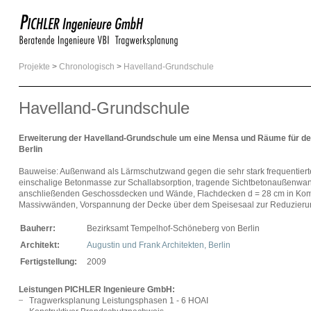
Projekte
>
Chronologisch
>
Havelland-Grundschule
Havelland-Grundschule
Erweiterung der Havelland-Grundschule um eine Mensa und Räume für den
Berlin
Bauweise: Außenwand als Lärmschutzwand gegen die sehr stark frequentierte S
einschalige Betonmasse zur Schallabsorption, tragende Sichtbetonaußenwa
anschließenden Geschossdecken und Wände, Flachdecken d = 28 cm in Komb
Massivwänden, Vorspannung der Decke über dem Speisesaal zur Reduzieru
Bauherr:
Bezirksamt Tempelhof-Schöneberg von Berlin
Architekt:
Augustin und Frank Architekten, Berlin
Fertigstellung:
2009
Leistungen PICHLER Ingenieure GmbH:
Tragwerksplanung Leistungsphasen 1 - 6 HOAI