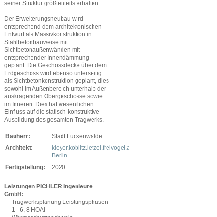
seiner Struktur größtenteils erhalten.
Der Erweiterungsneubau wird
entsprechend dem architektonischen
Entwurf als Massivkonstruktion in
Stahlbetonbauweise mit
Sichtbetonaußenwänden mit
entsprechender Innendämmung
geplant. Die Geschossdecke über dem
Erdgeschoss wird ebenso unterseitig
als Sichtbetonkonstruktion geplant, dies
sowohl im Außenbereich unterhalb der
auskragenden Obergeschosse sowie
im Inneren. Dies hat wesentlichen
Einfluss auf die statisch-konstruktive
Ausbildung des gesamten Tragwerks.
Bauherr:
Stadt Luckenwalde
Architekt:
kleyer.koblitz.letzel.freivogel.architekten,
Berlin
Fertigstellung:
2020
Leistungen PICHLER Ingenieure
GmbH:
Tragwerksplanung Leistungsphasen
1 - 6, 8 HOAI