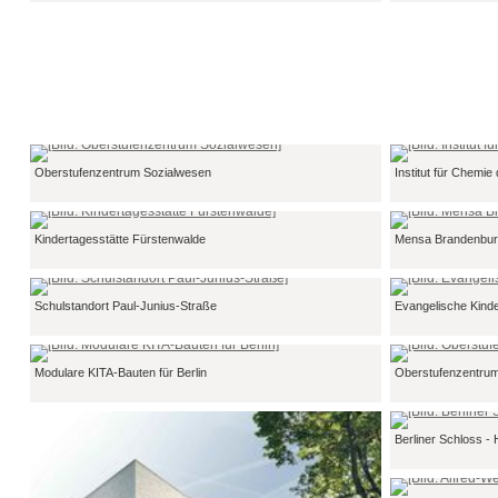
Oberstufenzentrum Sozialwesen
Institut für Chemie
Kindertagesstätte Fürstenwalde
Mensa Brandenbu
Schulstandort Paul-Junius-Straße
Evangelische Kind
Modulare KITA-Bauten für Berlin
Oberstufenzentrum
Berliner Schloss -