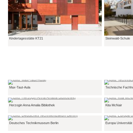
Kindertagesstätte KT21
Steinwald-Schule
Max-Taut-Aula
Technische Fachh
Herzogin Anna Amalia Bibliothek
Kita McNair
Deutsches Technikmuseum Berlin
Europa Universität