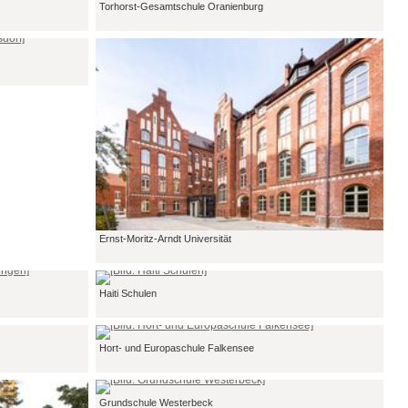
Torhorst-Gesamtschule Oranienburg
Ernst-Moritz-Arndt Universität
Haiti Schulen
Hort- und Europaschule Falkensee
Grundschule Westerbeck