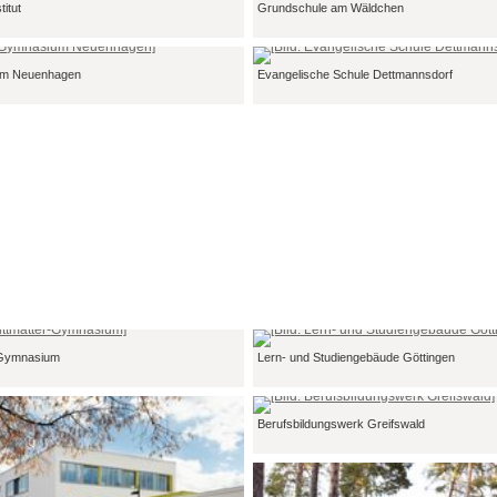
itut
Grundschule am Wäldchen
um Neuenhagen
Evangelische Schule Dettmannsdorf
r-Gymnasium
Lern- und Studiengebäude Göttingen
Berufsbildungswerk Greifswald