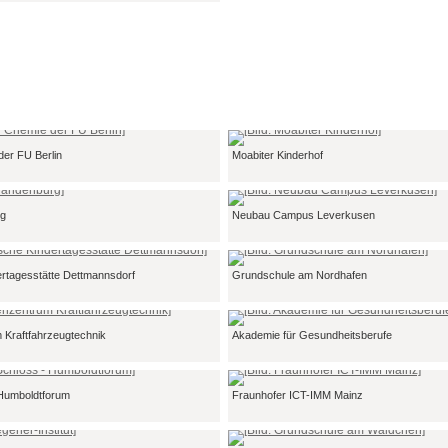
 der FU Berlin
Moabiter Kinderhof
rg
Neubau Campus Leverkusen
ertagesstätte Dettmannsdorf
Grundschule am Nordhafen
 Kraftfahrzeugtechnik
Akademie für Gesundheitsberufe
 Humboldtforum
Fraunhofer ICT-IMM Mainz