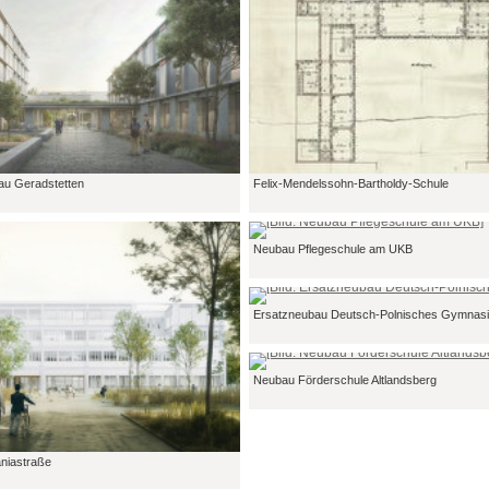
au Geradstetten
Felix-Mendelssohn-Bartholdy-Schule
Neubau Pflegeschule am UKB
Ersatzneubau Deutsch-Polnisches Gymnas
Neubau Förderschule Altlandsberg
niastraße