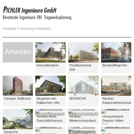
Projekte
>
Nutzung
>
Arbeiten
Arbeiten
Innovationdesk
Postblockareal
Bundesfilmarchiv
Süd
Campus Südkreuz
Skygreen am
MOANOVA
Neubau
Hallesches Ufer
Katastrophenschutzz
Neubau eines
Neubau
Umspannwerk
Geschäftshauses
Wetterschutzdach
Deutzer Hafen
Köln
Deutsche