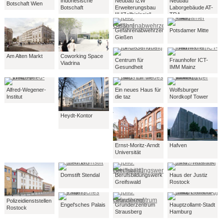
Indonesische
Neubau IZW
Neubau
Botschaft Wien
Botschaft
Erweiterungsbau
Laborgebäude AT-
III "Zellbiologie"
TRA
Gefahrenabwehrzentrum
Potsdamer Mitte
Gießen
Am Alten Markt
Coworking Space
Centrum für
Fraunhofer ICT-
Viadrina
Gesundheit
IMM Mainz
Alfred-Wegener-
Ein neues Haus für
Wolfsburger
Institut
die taz
Nordkopf Tower
Heydt-Kontor
Ernst-Moritz-Arndt
Hafven
Universität
Domstift Stendal
Berufsbildungswerk
Haus der Justiz
Greifswald
Rostock
Polizeidienststellen
Engel'sches Palais
Gründerzentrum
Hauptzollamt-Stadt
Rostock
Strausberg
Hamburg